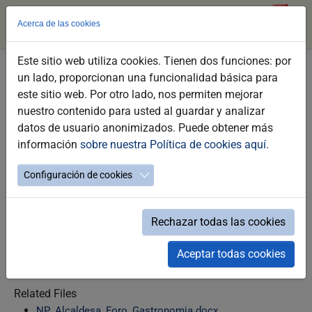
Acerca de las cookies
Este sitio web utiliza cookies. Tienen dos funciones: por
Skip
un lado, proporcionan una funcionalidad básica para
to
La alcaldesa agradece la implicación
este sitio web. Por otro lado, nos permiten mejorar
main
de los sectores turístico, gastronómico
nuestro contenido para usted al guardar y analizar
content
datos de usuario anonimizados. Puede obtener más
y hostelero para mejorar la industria
información
sobre nuestra Política de cookies aquí
.
turística de Jerez y la provincia
García-Pelayo inaugura en Eigo Center el I
Configuración de cookies
Foro de Gastronomía y Ocio
Rechazar todas las cookies
06/11/2026
Aceptar todas cookies
Related Files
NP_Alcaldesa_Foro_Gastronomia.docx