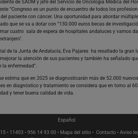
esidente de SAOM y jefe del Servicio de Oncología Médica del Hosp
ste “Congreso es un punto de encuentro de todos los profesio
o del paciente con cáncer. Una oportunidad para abordar múltipl
do que se va a dotar con “130.000 euros becas de investigació
formar cuatro sala de espera de hospitales andaluces y vamos da
xtranjero".
rial de la Junta de Andalucía, Eva Pajares ha resaltado la gran 
ejorar la atención de sus pacientes y también ha señalado qu
e la enfermedad”.
 estima que en 2025 se diagnosticarán más de 52.000 nuevos 
es en diagnóstico y tratamiento se considera que en torno al 6
dad y tener buena calidad de vida.
Español
15 • 11403 • 956 14 93 00 •
Mapa del sitio
•
Contacto
•
Aviso le