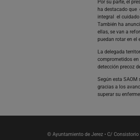
Por su parte, el pr
ha destacado que e
integral el cuidad
También ha anuncia
ellas, se van a re
puedan rotar en el e
La delegada territo
comprometidos en m
detección precoz d
Según esta SAOM se
gracias a los avanc
superar su enferme
© Ayuntamiento de Jerez • C/ Consistorio 