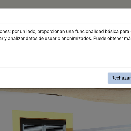
Plan your visit
Discover Jerez
Festivities and Ev
iones: por un lado, proporcionan una funcionalidad básica para e
dar y analizar datos de usuario anonimizados. Puede obtener m
auguración del XII Congreso de la Soci
avanzado en atención personalizada fren
Rechazar 
a la Sociedad que las conclusiones sirvan para act