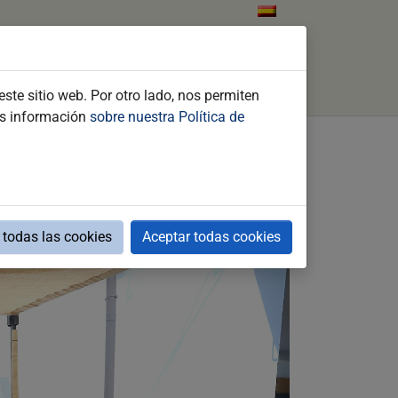
ents
What to do
Contact
Search
ste sitio web. Por otro lado, nos permiten
ás información
sobre nuestra Política de
edad Andaluza de Oncología
te al cáncer
todas las cookies
Aceptar todas cookies
ualizar el Plan Municipal de Salud