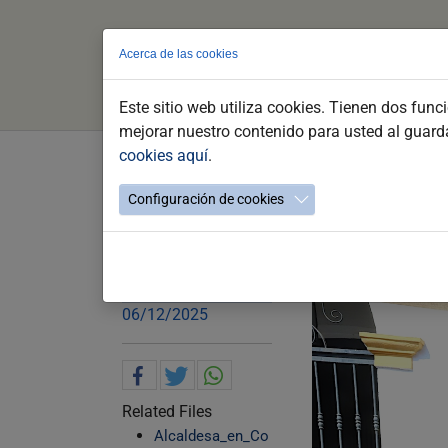
Acerca de las cookies
Este sitio web utiliza cookies. Tienen dos func
mejorar nuestro contenido para usted al guar
cookies aquí
.
Skip
to
La alcaldesa asiste a la in
Configuración de cookies
main
Médica que trabaja y sigue 
content
María José García-Pelayo ha pedido 
06/12/2025
Related Files
Alcaldesa_en_Co