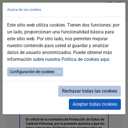
Acerca de las cookies
Este sitio web utiliza cookies. Tienen dos funciones: por
Saltar
un lado, proporcionan una funcionalidad básica para
al
Formulario de contacto de Turismo
este sitio web. Por otro lado, nos permiten mejorar
contenido
Jerez
nuestro contenido para usted al guardar y analizar
principal
datos de usuario anonimizados. Puede obtener más
Email
*
Teléfono
Consulta
*
información
sobre nuestra Política de cookies aquí
.
Configuración de cookies
Rechazar todas las cookies
He leído y autorizo la política de Protección de
datos
*
Aceptar todas cookies
En virtud de la normativa de Protección de Datos de
Carácter Personal, por la presente autoriza a que los