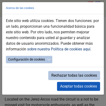
Acerca de las cookies
Este sitio web utiliza cookies. Tienen dos funciones: por
Skip
un lado, proporcionan una funcionalidad básica para
Jerez - Ángel Nieto Racing Circuit
to
este sitio web. Por otro lado, nos permiten mejorar
main
nuestro contenido para usted al guardar y analizar
_PUNTOS DE INTERÉS / DEPORTE / MOTOR / JEREZ CON NIÑOS
content
datos de usuario anonimizados. Puede obtener más
información
sobre nuestra Política de cookies aquí
.
Configuración de cookies
The Jerez Ángel Nieto Racing Circuit is a sporting facility
of reference in the city, not just because of the Spanish
Motorcycle Grand Prix, but also because during the year
Rechazar todas las cookies
the circuit hosts other important competitions such as the
World Superbike Championship or the Spanish and
Aceptar todas cookies
Andalusia Motorcycle Championships
Located on the Jerez-Arcos road the circuit is a not to be
missed visit for motorcycle enthusiasts, as well as the