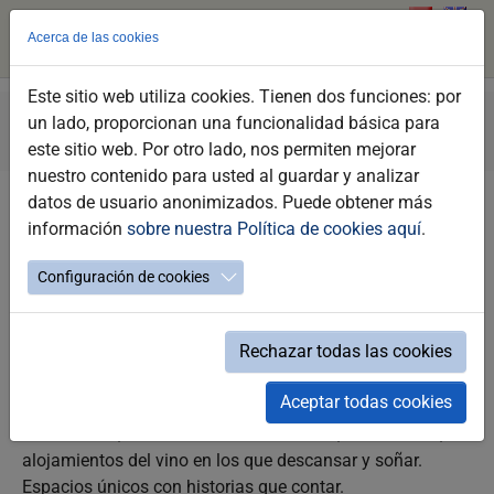
Acerca de las cookies
Este sitio web utiliza cookies. Tienen dos funciones: por
Skip
You
Jerez Tourism
Discover Jerez
Wine Tourism
un lado, proporcionan una funcionalidad básica para
to
are
Wine Hotels
este sitio web. Por otro lado, nos permiten mejorar
main
here:
nuestro contenido para usted al guardar y analizar
content
datos de usuario anonimizados. Puede obtener más
Wine Hotels
información
sobre nuestra Política de cookies aquí
.
Configuración de cookies
Jerez brinda la excelente opción de alojarse en un
establecimiento en el que la cultura del vino tiene una
presencia especial, desde casas rurales hasta hoteles
Rechazar todas las cookies
cinco estrellas gran lujo.
Aceptar todas cookies
Casas palacios, golf resorts, hoteles en bodegas, hoteles
con encanto, casas rurales entre viñedos, en definitiva,
alojamientos del vino en los que descansar y soñar.
Espacios únicos con historias que contar.