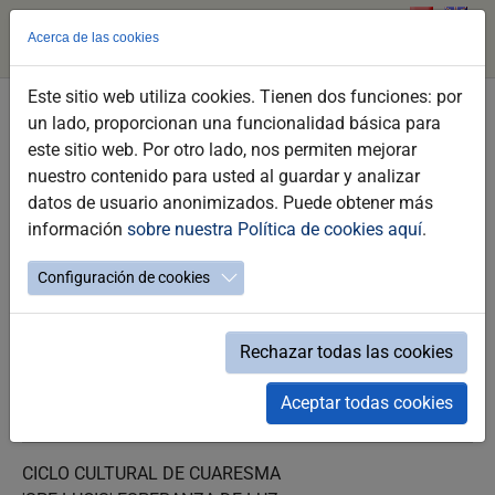
Acerca de las cookies
Este sitio web utiliza cookies. Tienen dos funciones: por
Skip
un lado, proporcionan una funcionalidad básica para
to
Preparativos de una Cofradía para la
este sitio web. Por otro lado, nos permiten mejorar
main
Semana Santa. La Hermandad de las
nuestro contenido para usted al guardar y analizar
content
datos de usuario anonimizados. Puede obtener más
Angustias
información
sobre nuestra Política de cookies aquí
.
Actividad didáctica para centros educativos
Configuración de cookies
Rechazar todas las cookies
Aceptar todas cookies
Wednesday 09 de April a las 10:00h
CICLO CULTURAL DE CUARESMA