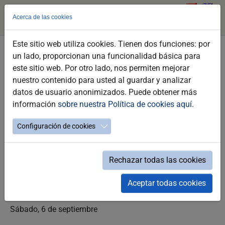
Acerca de las cookies
Este sitio web utiliza cookies. Tienen dos funciones: por
Skip
un lado, proporcionan una funcionalidad básica para
to
Concurso de Venencia infantil
este sitio web. Por otro lado, nos permiten mejorar
main
nuestro contenido para usted al guardar y analizar
content
Fiestas de la Vendimia 2025
datos de usuario anonimizados. Puede obtener más
información
sobre nuestra Política de cookies aquí
.
Configuración de cookies
Rechazar todas las cookies
Saturday 06 de September a las 11:30h
Aceptar todas cookies
Concurso de Venencia infantil
Sábado, 6 de septiembre