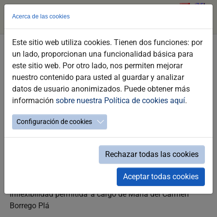
Acerca de las cookies
Este sitio web utiliza cookies. Tienen dos funciones: por
Skip
un lado, proporcionan una funcionalidad básica para
to
Conferencia Bodegas El Maestro Sierra
este sitio web. Por otro lado, nos permiten mejorar
main
nuestro contenido para usted al guardar y analizar
content
Fiestas de la Vendimia 2025
datos de usuario anonimizados. Puede obtener más
información
sobre nuestra Política de cookies aquí
.
Configuración de cookies
Rechazar todas las cookies
Thursday 11 de September a las 20:00h
Aceptar todas cookies
Conferencia 'El jerez sus amigos y sus tiempos: la
inflexibilidad permitida' a cargo de María del Carmen
Borrego Plá