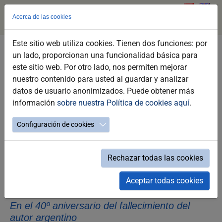
Acerca de las cookies
Este sitio web utiliza cookies. Tienen dos funciones: por
Skip
un lado, proporcionan una funcionalidad básica para
to
Conferencia de Claudia Capel: "Borges
este sitio web. Por otro lado, nos permiten mejorar
main
y el amor. Desde Leonor hasta María"
nuestro contenido para usted al guardar y analizar
content
datos de usuario anonimizados. Puede obtener más
información
sobre nuestra Política de cookies aquí
.
Configuración de cookies
Monday 08 de June a las 20:00h
Rechazar todas las cookies
Conferencia: "Borges y el amor. Desde
Aceptar todas cookies
Leonor hasta María"
En el 40º aniversario del fallecimiento del
autor argentino