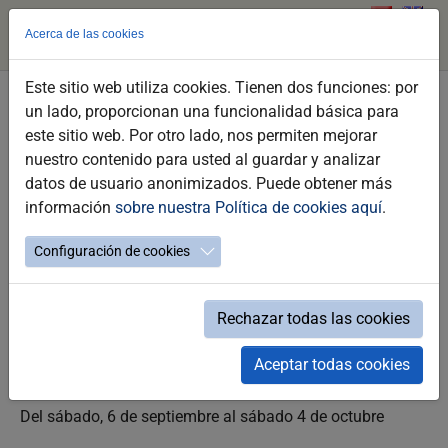
Acerca de las cookies
Este sitio web utiliza cookies. Tienen dos funciones: por
Skip
un lado, proporcionan una funcionalidad básica para
to
Exposición Antonio Montalvo
este sitio web. Por otro lado, nos permiten mejorar
main
nuestro contenido para usted al guardar y analizar
content
Fiestas de la Vendimia 2025
datos de usuario anonimizados. Puede obtener más
información
sobre nuestra Política de cookies aquí
.
Configuración de cookies
Rechazar todas las cookies
Saturday 06 de September a las 09:00h
Aceptar todas cookies
Exposición Antonio Montalvo
Del sábado, 6 de septiembre al sábado 4 de octubre