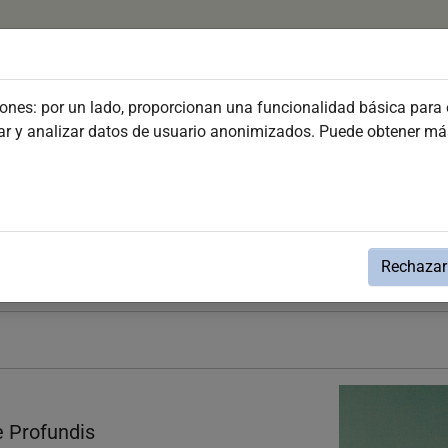
Plan your visit
Discover Jerez
Festivities and Ev
iones: por un lado, proporcionan una funcionalidad básica para e
dar y analizar datos de usuario anonimizados. Puede obtener m
nte Vela"
Rechazar 
e Profundis