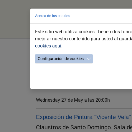
Acerca de las cookies
Este sitio web utiliza cookies. Tienen dos func
mejorar nuestro contenido para usted al guar
cookies aquí
.
Skip
to
Exposición de pintura "Vice
Configuración de cookies
main
content
Wednesday 27 de May a las 20:00h
Exposición de Pintura "Vicente Vela"
Claustros de Santo Domingo. Sala d