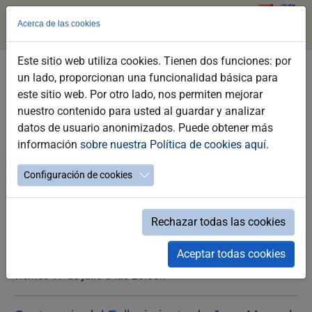
Acerca de las cookies
Este sitio web utiliza cookies. Tienen dos funciones: por
Saltar
un lado, proporcionan una funcionalidad básica para
al
Conferencia "Juan Manuel Durán
este sitio web. Por otro lado, nos permiten mejorar
contenido
González, Marino Ilustre e Hijo
nuestro contenido para usted al guardar y analizar
principal
datos de usuario anonimizados. Puede obtener más
Predilecto de Jerez
información
sobre nuestra Política de cookies aquí
.
Centenario del fallecimiento de Juan Manuel
Durán
Configuración de cookies
Rechazar todas las cookies
Aceptar todas cookies
viernes 17 de julio a las 20:00h