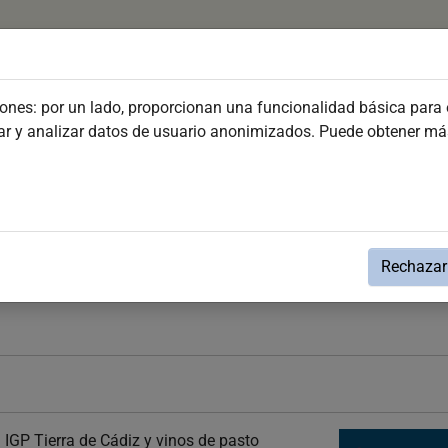
Organiza Tu Viaje
Conoce Jerez
Fiestas y Even
iones: por un lado, proporcionan una funcionalidad básica para e
dar y analizar datos de usuario anonimizados. Puede obtener m
s
Rechazar 
 IGP Tierra de Cádiz y vinos de pasto