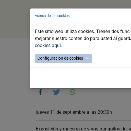
Acerca de las cookies
Este sitio web utiliza cookies. Tienen dos func
mejorar nuestro contenido para usted al guar
cookies aquí
.
Saltar
al
Entre vinos, tintos y blanco
Configuración de cookies
contenido
principal
Fiestas de la Vendimia 2025
jueves 11 de septiembre a las 20:30h
Exposición y muesrra de vinos tranquilos de la