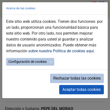
Acerca de las cookies
Este sitio web utiliza cookies. Tienen dos funciones: por
Saltar
un lado, proporcionan una funcionalidad básica para
al
FIN DE FIESTA DIA DE SANTIAGO/
este sitio web. Por otro lado, nos permiten mejorar
contenido
ACCESO LIBRE
nuestro contenido para usted al guardar y analizar
principal
datos de usuario anonimizados. Puede obtener más
Plaza de Santiago
información
sobre nuestra Política de cookies aquí
.
ACCESO LIBRE
Configuración de cookies
Rechazar todas las cookies
Aceptar todas cookies
viernes 24 de julio a las 21:30h
Dirección y Guitarra:
PEPE DEL MORAO