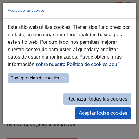
Acerca de las cookies
Este sitio web utiliza cookies. Tienen dos funciones: por
Saltar
un lado, proporcionan una funcionalidad básica para
al
TOOTSIE
este sitio web. Por otro lado, nos permiten mejorar
contenido
nuestro contenido para usted al guardar y analizar
principal
Ciclo Teatro
datos de usuario anonimizados. Puede obtener más
información
sobre nuestra Política de cookies aquí
.
Teatro musical
La sitcom musical
Configuración de cookies
Rechazar todas las cookies
Aceptar todas cookies
viernes 12 de junio a las 21:30h