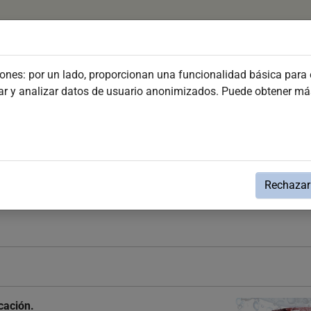
Organiza Tu Viaje
Conoce Jerez
Fiestas y Even
iones: por un lado, proporcionan una funcionalidad básica para e
dar y analizar datos de usuario anonimizados. Puede obtener m
leres Infantiles Agosto
 2026
Rechazar 
cación.