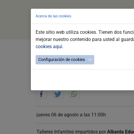
Acerca de las cookies
Este sitio web utiliza cookies. Tienen dos func
mejorar nuestro contenido para usted al guar
cookies aquí
.
Saltar
al
Verano en el Museo 2026, Tal
Configuración de cookies
contenido
principal
Talleres Infantiles de Verano Agosto
jueves 06 de agosto a las 11:00h
Talleres Infantiles impartidos por
Albanta Edu