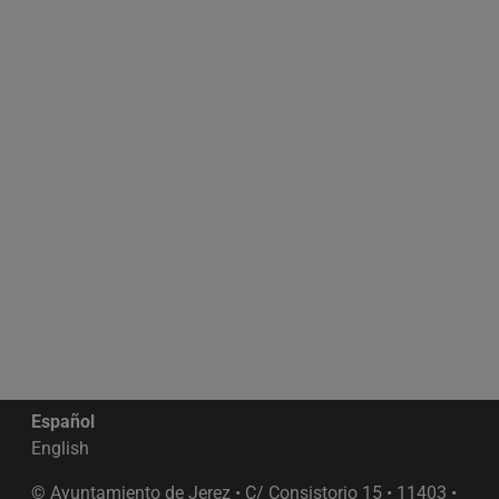
Español
English
© Ayuntamiento de Jerez • C/ Consistorio 15 • 11403 •