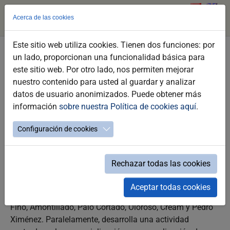
Acerca de las cookies
Este sitio web utiliza cookies. Tienen dos funciones: por
Saltar
un lado, proporcionan una funcionalidad básica para
Bodegas Gago & Co. Barrels Wines
al
este sitio web. Por otro lado, nos permiten mejorar
contenido
nuestro contenido para usted al guardar y analizar
_PUNTOS DE INTERÉS
principal
datos de usuario anonimizados. Puede obtener más
información
sobre nuestra Política de cookies aquí
.
Configuración de cookies
Gago & Co. Barrels & Wines se especializa en la selección,
comercialización y promoción de vinos, botas de roble y
experiencias enoturísticas. Su proyecto vitivinícola
Rechazar todas las cookies
incluye la marca Tabajete, bajo la cual ofrece vinos con
D.O. Jerez-Xérès-Sherry elaborados por bodegas
Aceptar todas cookies
autorizadas, abarcando tipologías tradicionales como
Fino, Amontillado, Palo Cortado, Oloroso, Cream y Pedro
Ximénez. Paralelamente, desarrolla una actividad