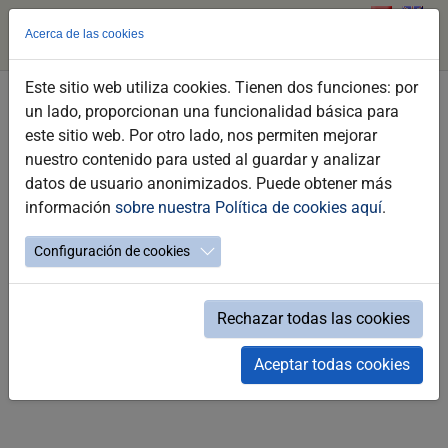
Acerca de las cookies
Este sitio web utiliza cookies. Tienen dos funciones: por
Saltar
un lado, proporcionan una funcionalidad básica para
La Carbonería
al
este sitio web. Por otro lado, nos permiten mejorar
contenido
nuestro contenido para usted al guardar y analizar
GASTRONOMÍA / _PUNTOS DE INTERÉS / BARES DE COPA
principal
datos de usuario anonimizados. Puede obtener más
información
sobre nuestra Política de cookies aquí
.
Configuración de cookies
C/Letrados, 7
696 42 69 51
Rechazar todas las cookies
Aceptar todas cookies