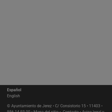
Español
English
© Ayuntamiento de Jerez • C/ Consistorio 15 • 11403 •
956 14 93 00 •
Mapa del sitio
•
Contacto
•
Aviso legal y