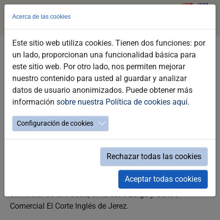
Acerca de las cookies
Este sitio web utiliza cookies. Tienen dos funciones: por
Saltar
un lado, proporcionan una funcionalidad básica para
Viajes El Corte Inglés
al
este sitio web. Por otro lado, nos permiten mejorar
contenido
nuestro contenido para usted al guardar y analizar
_PUNTOS DE INTERÉS / AGENCIAS DE VIAJES
principal
datos de usuario anonimizados. Puede obtener más
información
sobre nuestra Política de cookies aquí
.
Configuración de cookies
Viajes El Corte Inglés cuenta con una dilatada trayectoria
en el mercado, tiempo en el que ha conseguido la
confianza de una amplia cartera de clientes.
Rechazar todas las cookies
Viajes el Corte Inglés en Jerez cuenta con dos oficinas
Aceptar todas cookies
abiertas al público, situadas en en centro histórico y
comercial de la ciudad, en la calle Larga y Centro
Comercial El Corte Inglés de Jerez.