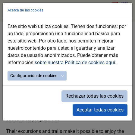
Acerca de las cookies
Este sitio web utiliza cookies. Tienen dos funciones: por
Skip
un lado, proporcionan una funcionalidad básica para
Asociación Alpina
to
este sitio web. Por otro lado, nos permiten mejorar
main
nuestro contenido para usted al guardar y analizar
_PUNTOS DE INTERÉS / NATURALEZA Y ACTIVO / TURISMO ACTIVO Y DE
content
datos de usuario anonimizados. Puede obtener más
NATURALEZA
información
sobre nuestra Política de cookies aquí
.
Configuración de cookies
A greatly respected association in the fields of education,
recreation and leisure.
Rechazar todas las cookies
Specialized in the organization of nature related activities,
Aceptar todas cookies
leisure, events, socio-cultural tourist entertainment and
educational programmes.
Their excursions and trails make it possible to enjoy the