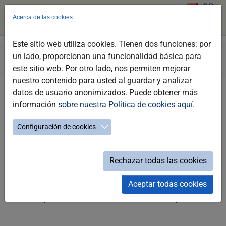
Acerca de las cookies
Este sitio web utiliza cookies. Tienen dos funciones: por
Skip
You
Jerez Tourism
Discover Jerez
Nature and Activity
un lado, proporcionan una funcionalidad básica para
to
are
Peri-Urban Parks
este sitio web. Por otro lado, nos permiten mejorar
main
here:
nuestro contenido para usted al guardar y analizar
content
datos de usuario anonimizados. Puede obtener más
Peri-Urban Parks
información
sobre nuestra Política de cookies aquí
.
Configuración de cookies
Jerez has numerous green zones and peri-urban parks
Rechazar todas las cookies
located around the city. The parks of La Suara, Santa
Teresa and Las Aguilillas, together with other singular
Aceptar todas cookies
natural spaces, offer numerous recreational possibilities
for those passionate about nature and active sports.