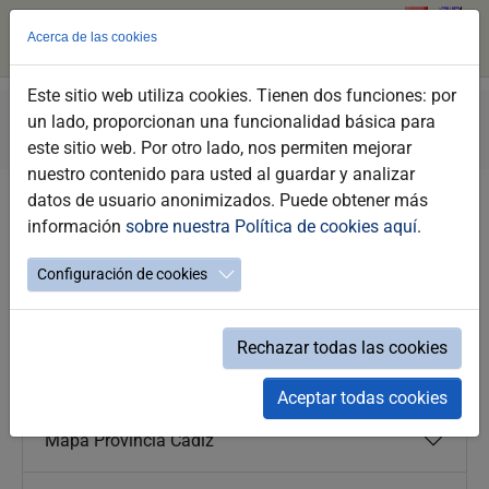
Acerca de las cookies
Este sitio web utiliza cookies. Tienen dos funciones: por
Skip
You
Jerez Tourism
Plan your visit
How to get here
un lado, proporcionan una funcionalidad básica para
to
are
By road
Maps
este sitio web. Por otro lado, nos permiten mejorar
main
here:
nuestro contenido para usted al guardar y analizar
content
datos de usuario anonimizados. Puede obtener más
Maps
información
sobre nuestra Política de cookies aquí
.
Configuración de cookies
Mapa Europa
Rechazar todas las cookies
Mapa Andalucía
Aceptar todas cookies
Mapa Provincia Cádiz