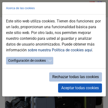
Acerca de las cookies
Este sitio web utiliza cookies. Tienen dos funciones: por
Saltar
Estás
Turismo Jerez
Organiza Tu Viaje
Consigna
un lado, proporcionan una funcionalidad básica para
al
aquí:
este sitio web. Por otro lado, nos permiten mejorar
contenido
nuestro contenido para usted al guardar y analizar
principal
Consigna
datos de usuario anonimizados. Puede obtener más
información
sobre nuestra Política de cookies aquí
.
Configuración de cookies
Rechazar todas las cookies
Aceptar todas cookies