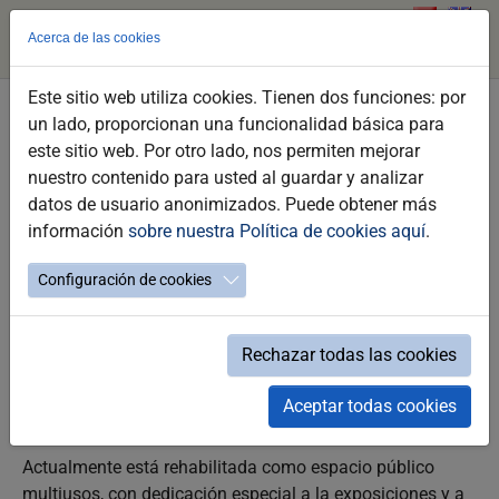
Acerca de las cookies
Este sitio web utiliza cookies. Tienen dos funciones: por
Saltar
un lado, proporcionan una funcionalidad básica para
Sala Compañía
al
este sitio web. Por otro lado, nos permiten mejorar
contenido
nuestro contenido para usted al guardar y analizar
_PUNTOS DE INTERÉS / MONUMENTAL / EDIFICIOS SINGULARES
principal
datos de usuario anonimizados. Puede obtener más
información
sobre nuestra Política de cookies aquí
.
Configuración de cookies
La Sala Compañía, ubicada en la jerezana plaza del
mismo nombre, debe su nombre a que fue la antigua
iglesia de la Compañía de Jesús. La Compañía de Jesús
Rechazar todas las cookies
se estableció en el barrio de intramuros de San Marcos,
en 1574. Es de estilo barroco y tiene fachada de
Aceptar todas cookies
columnas repujadas y bellos azulejos.
Actualmente está rehabilitada como espacio público
multiusos, con dedicación especial a la exposiciones y a