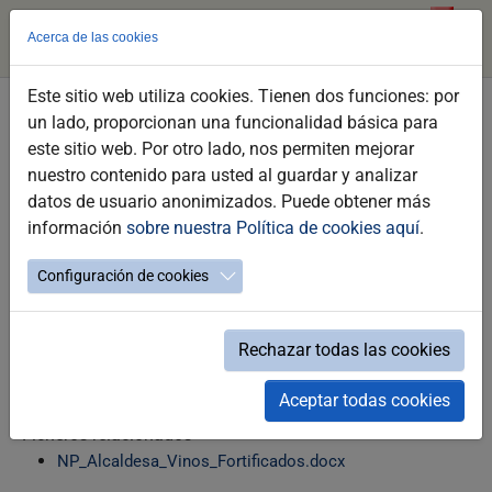
Acerca de las cookies
Este sitio web utiliza cookies. Tienen dos funciones: por
Saltar
un lado, proporcionan una funcionalidad básica para
al
Jerez acoge un paso estratégico en la
este sitio web. Por otro lado, nos permiten mejorar
contenido
candidatura internacional de los Vinos
nuestro contenido para usted al guardar y analizar
principal
datos de usuario anonimizados. Puede obtener más
Fortificados del ‘Cinturón del Sol’
información
sobre nuestra Política de cookies aquí
.
Vinoble afronta su última jornada con una
intensa actividad enogastronómica
Configuración de cookies
01.06.2026
Rechazar todas las cookies
Aceptar todas cookies
Ficheros relacionados
NP_Alcaldesa_Vinos_Fortificados.docx