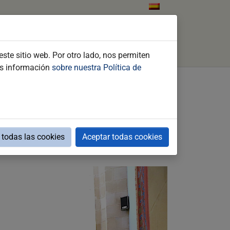
tos
Qué hacer
Contacto
Buscar
ste sitio web. Por otro lado, nos permiten
ás información
sobre nuestra Política de
pitalidad Española de la
todas las cookies
Aceptar todas cookies
e España S.L, y la Confederación