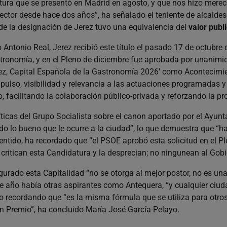
tura que se presentó en Madrid en agosto, y que nos hizo merece
ector desde hace dos años”, ha señalado el teniente de alcalde
de la designación de Jerez tuvo una equivalencia del
valor publ
ntonio Real, Jerez recibió este título el pasado 17 de octubre 
tronomía, y en el Pleno de diciembre fue aprobada por unanimid
rez, Capital Española de la Gastronomía 2026' como Acontecimien
ulso, visibilidad y relevancia a las actuaciones programadas y 
o, facilitando la colaboración público-privada y reforzando la pr
ríticas del Grupo Socialista sobre el canon aportado por el Ayun
o lo bueno que le ocurre a la ciudad”, lo que demuestra que “h
entido, ha recordado que “el PSOE aprobó esta solicitud en el Pl
itican esta Candidatura y la desprecian; no ningunean al Gobier
urado esta Capitalidad “no se otorga al mejor postor, no es una
e año había otras aspirantes como Antequera, “y cualquier ciud
o recordando que “es la misma fórmula que se utiliza para otros
an Premio”, ha concluido María José García-Pelayo.