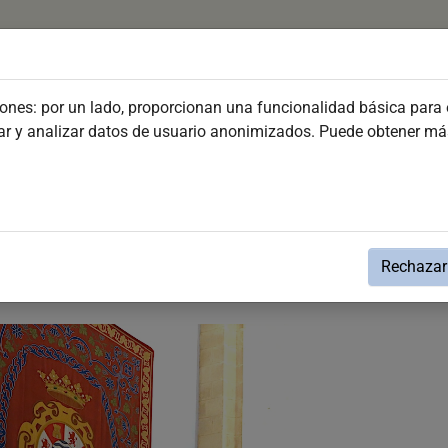
Organiza Tu Viaje
Conoce Jerez
Fiestas y Even
iones: por un lado, proporcionan una funcionalidad básica para e
dar y analizar datos de usuario anonimizados. Puede obtener m
tégica para garantizar el éxito de la Ca
Rechazar 
el Ayuntamiento de Jerez, Capital Gastronómica d
a