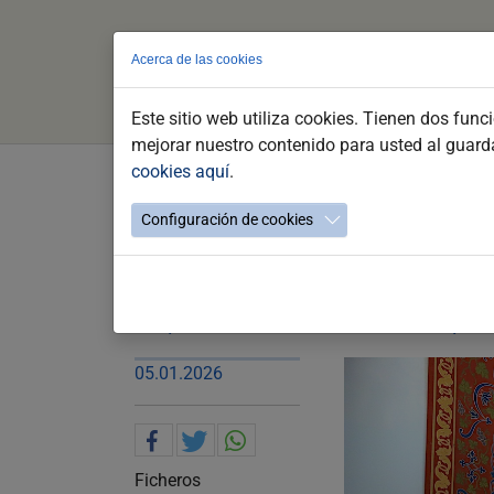
Acerca de las cookies
Este sitio web utiliza cookies. Tienen dos func
mejorar nuestro contenido para usted al guar
cookies aquí
.
Saltar
al
Jerez sella una alianza estra
Configuración de cookies
contenido
Gastronomía
principal
El Pleno aprueba el convenio entre 
Empresarial de Hostelería de Españ
05.01.2026
Ficheros